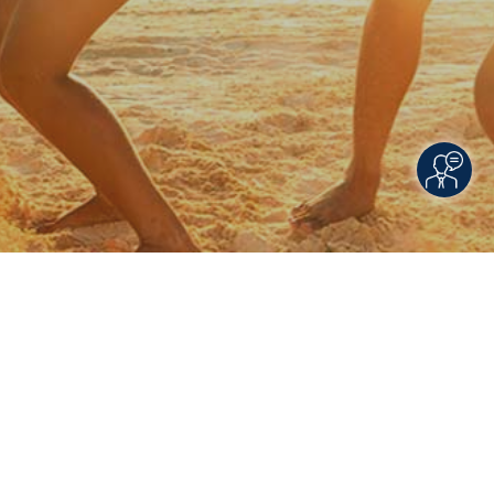
Rechtliche Informationen
Impressum
|
Datenschutzerklärung
|
Online Check-In
|
Service
|
Blacklisted Airlines
|
AGB
|
Barrierefreiheitserklärung
© 2026 • Schmetterling